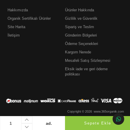
Hakkımızda
Ürünler Hakkında
Organik Sertifikalı Ürünler
Gizlilik ve Güvenlik
Site Harita
Sipariş ve Teslim
İletişim
Gönderim Bölgeleri
Ödeme Seçenekleri
Kargom Nerede
Mesafeli Satış Sözleşmesi
Eksik iade ve geri ödeme
politikası
Copyright © 2026 www.365organik.com
ad.
Sepete Ekle
Akıllı
Ticaret
E-Ticaret Paketleri
ile hazırlanmıştır.