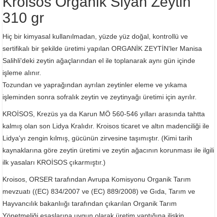
Kroisos Organik Siyah Zeytin
310 gr
Hiç bir kimyasal kullanılmadan, yüzde yüz doğal, kontrollü ve
sertifikalı bir şekilde üretimi yapılan ORGANİK ZEYTİN'ler Manisa
Salihli'deki zeytin ağaçlarından el ile toplanarak aynı gün içinde
işleme alınır.
Tozundan ve yaprağından ayrılan zeytinler eleme ve yıkama
işleminden sonra sofralık zeytin ve zeytinyağı üretimi için ayrılır.
KROİSOS, Krezüs ya da Karun MÖ 560-546 yılları arasında tahtta
kalmış olan son Lidya Kralıdır. Kroisos ticaret ve altın madenciliği ile
Lidya'yı zengin kılmış, gücünün zirvesine taşımıştır. (Kimi tarih
kaynaklarına göre zeytin üretimi ve zeytin ağacının korunması ile ilgili
ilk yasaları KROİSOS çıkarmıştır.)
Kroisos, ORSER tarafından Avrupa Komisyonu Organik Tarım
mevzuatı ((EC) 834/2007 ve (EC) 889/2008) ve Gıda, Tarım ve
Hayvancılık bakanlıığı tarafından çıkarılan Organik Tarım
Yönetmeliği esaslarına uygun olarak üretim yaptığına ilişkin