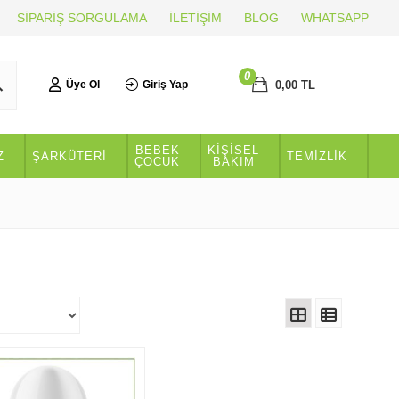
SİPARİŞ SORGULAMA
İLETİŞİM
BLOG
WHATSAPP
0
0,00
TL
Üye Ol
Giriş Yap
BEBEK
KİŞİSEL
Z
ŞARKÜTERİ
TEMİZLİK
ÇOCUK
BAKIM