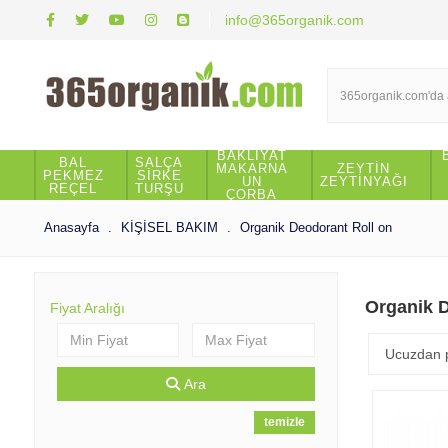
info@365organik.com
BAKLİYAT
BAL
SALÇA
MAKARNA
ZEYTİN
PEKMEZ
SİRKE
UN
ZEYTİNYAĞI
REÇEL
TURŞU
ÇORBA
Anasayfa
KİŞİSEL BAKIM
Organik Deodorant Roll on
Organik D
Fiyat Aralığı
Ara
temizle