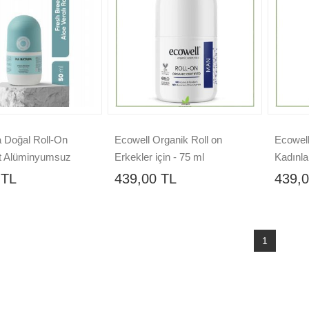
a Doğal Roll-On
Ecowell Organik Roll on
Ecowell
t Alüminyumsuz
Erkekler için - 75 ml
Kadınlar
eleyici Bakım
 TL
439,00 TL
439,0
1