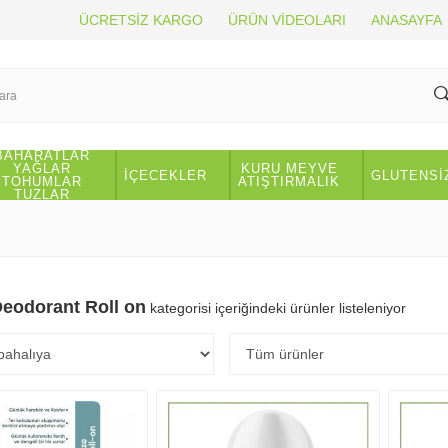
ÜCRETSİZ KARGO
ÜRÜN VİDEOLARI
ANASAYFA
BAHARATLAR
YAĞLAR
KURU MEYVE
İÇECEKLER
GLUTENSİ
TOHUMLAR
ATIŞTIRMALIK
TUZLAR
eodorant Roll on
kategorisi içeriğindeki ürünler listeleniyor